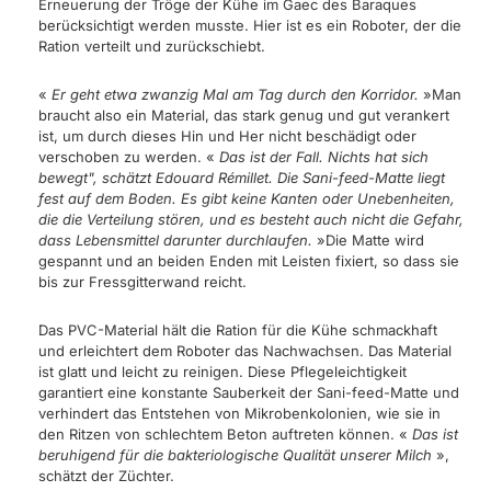
Erneuerung der Tröge der Kühe im Gaec des Baraques
berücksichtigt werden musste. Hier ist es ein Roboter, der die
Ration verteilt und zurückschiebt.
«
Er geht etwa zwanzig Mal am Tag durch den Korridor.
»Man
braucht also ein Material, das stark genug und gut verankert
ist, um durch dieses Hin und Her nicht beschädigt oder
verschoben zu werden. «
Das ist der Fall. Nichts hat sich
bewegt", schätzt Edouard Rémillet. Die Sani-feed-Matte liegt
fest auf dem Boden. Es gibt keine Kanten oder Unebenheiten,
die die Verteilung stören, und es besteht auch nicht die Gefahr,
dass Lebensmittel darunter durchlaufen.
»Die Matte wird
gespannt und an beiden Enden mit Leisten fixiert, so dass sie
bis zur Fressgitterwand reicht.
Das PVC-Material hält die Ration für die Kühe schmackhaft
und erleichtert dem Roboter das Nachwachsen. Das Material
ist glatt und leicht zu reinigen. Diese Pflegeleichtigkeit
garantiert eine konstante Sauberkeit der Sani-feed-Matte und
verhindert das Entstehen von Mikrobenkolonien, wie sie in
den Ritzen von schlechtem Beton auftreten können. «
Das ist
beruhigend für die bakteriologische Qualität unserer Milch
»,
schätzt der Züchter.