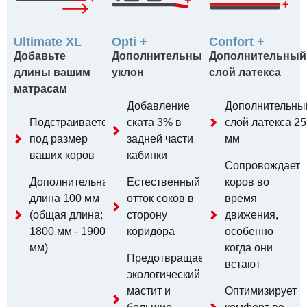
Ultimate XL
Opti +
Confort +
Добавьте
Дополнительный
Дополнительный
длины вашим
уклон
слой латекса
матрасам
Добавление
Дополнительны
Подстраивается
ската 3% в
слой латекса 25
под размер
задней части
мм
ваших коров
кабинки
Сопровождает
Дополнительная
Естественный
коров во
длина 100 мм
отток соков в
время
(общая длина:
сторону
движения,
1800 мм - 1900
коридора
особенно
мм)
когда они
Предотвращает
встают
экологический
мастит и
Оптимизирует