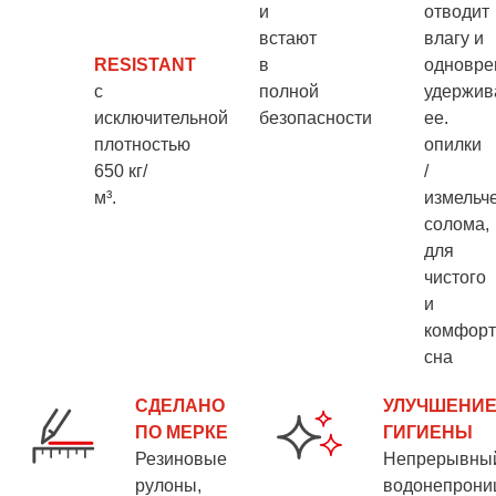
и
отводит
встают
влагу и
RESISTANT
в
одновре
с
полной
удержив
исключительной
безопасности
ее.
плотностью
опилки
650 кг/
/
м³.
измельч
солома
,
для
чистого
и
комфорт
сна
СДЕЛАНО
УЛУЧШЕНИ
ПО МЕРКЕ
ГИГИЕНЫ
Резиновые
Непрерывны
рулоны,
водонепрон