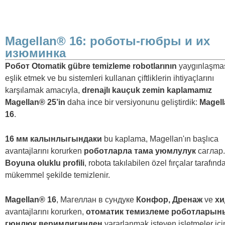
Magellan® 16: роботы-гюбры и их
изюминка
Робот Otomatik gübre temizleme robotlarının
yaygınlaşma
eşlik etmek ve bu sistemleri kullanan çiftliklerin ihtiyaçlarını
karşılamak amacıyla,
drenajlı kauçuk zemin kaplamamız
Magellan® 25’in
daha ince bir versiyonunu geliştirdik:
Magel
16
.
16 мм калынлыгындаки
bu kaplama, Magellan'ın başlıca
avantajlarını korurken
роботларла тама уюмлулук
саглар.
Boyuna oluklu profili
, robota takılabilen özel fırçalar tarafınd
mükemmel şekilde temizlenir.
Magellan® 16
, Магеллан в сундуке
Конфор, Дренаж
ve
хи
avantajlarını korurken,
отоматик темизлеме роботларын
гюнлюк веримлигинден
yararlanmak isteyen işletmeler içi