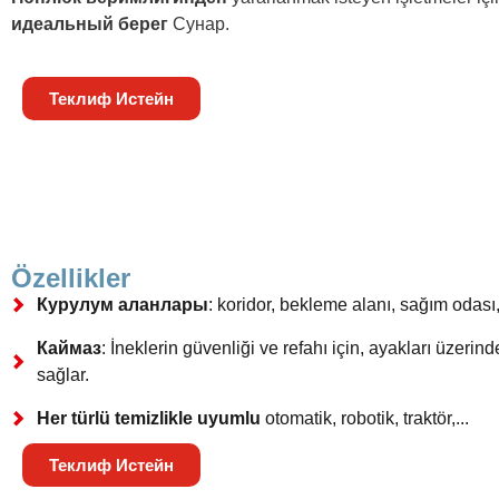
идеальный берег
Сунар.
Теклиф Истейн
Özellikler
Курулум аланлары
: koridor, bekleme alanı, sağım odası
Каймаз
: İneklerin güvenliği ve refahı için, ayakları üzeri
sağlar.
Her türlü temizlikle uyumlu
otomatik, robotik, traktör,...
Теклиф Истейн