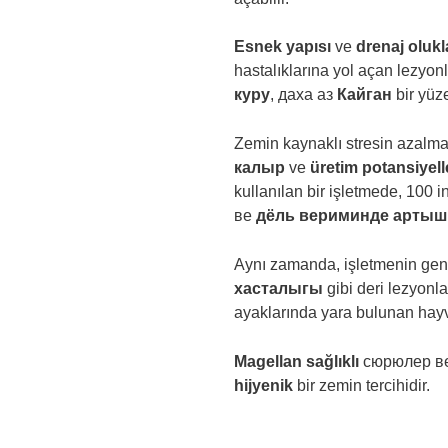
Esnek yapısı
ve
drenaj olukl
hastalıklarına yol açan lezyonl
куру
, даха аз
Кайган
bir yüz
Zemin kaynaklı stresin azalma
калыр
ve
üretim potansiyell
kullanılan bir işletmede, 100 
ве
дёль вериминде артыш
Aynı zamanda, işletmenin gene
хасталыгы
gibi deri lezyonla
ayaklarında yara bulunan hayv
Magellan sağlıklı
сюрюлер в
hijyenik
bir zemin tercihidir.