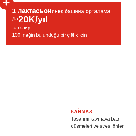
1 лактасьон
инек башина орталама
20K/yıl
Да
эк гелир
100 ineğin bulunduğu bir çiftlik için
КАЙМАЗ
Tasarımı kaymaya bağlı
düşmeleri ve stresi önler