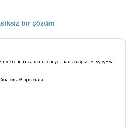
ksiksiz bir çözüm
гине гере хесапланан олук аралыклары, ее дурумда
аймаз юзей профили.