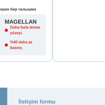
зерин бир чалышма
MAGELLAN
Daha fazla temas
yüzeyi.
%40 daha az
basınç.
İletişim formu