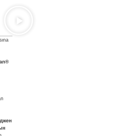
sına
lan®
an
джен
ын
n