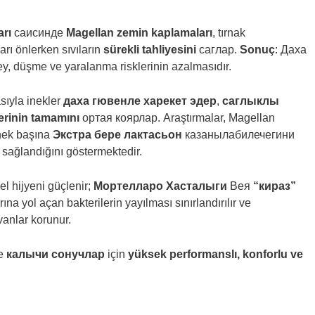
arı
саисинде
Magellan zemin kaplamaları
, tırnak
arı önlerken sıvıların
sürekli tahliyesini
саглар.
Sonuç
: Даха
ey, düşme ve yaralanma risklerinin azalmasıdır.
sıyla inekler
даха гювенле харекет эдер
,
саглыклы
erinin tamamını
ортая коярлар. Araştırmalar, Magellan
inek başına
Экстра бере лактасьон
казанылабилечегини
sağlandığını göstermektedir.
l hijyeni güçlenir;
Мортелларо Хасталыги
Вея
“кираз”
rına yol açan bakterilerin yayılması sınırlandırılır ve
anlar korunur.
е
калычи сонучлар
için
yüksek performanslı, konforlu ve