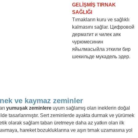
GELİŞMİŞ TIRNAK
SAĞLIĞI
Tırnakların kuru ve sağlıklı
kalmasını sağlar. Цифровой
дерматит и чилек аяк
чурюмесинин
яйылмасыйла эткили бир
шекильде мукадель эдер.
snek ve kaymaz zeminler
arı
yumuşak zeminlere
uyum sağlamış olan ineklerin doğal
kilde tasarlanmıştır. Sert zeminlerde ayakta durmak ve yürümek
netik olarak sağlam taban üretmeye daha az yatkın olan ilk
vmaya, hareket bozukluklarına ve aşırı tırnak uzamasına yol