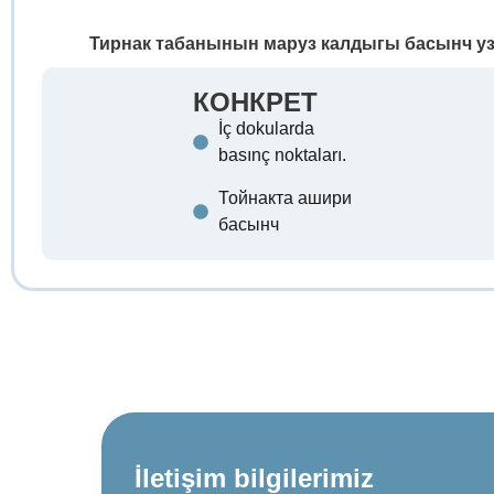
Тирнак табанынын маруз калдыгы басынч у
КОНКРЕТ
İç dokularda
basınç noktaları.
Тойнакта ашири
басынч
İletişim bilgilerimiz