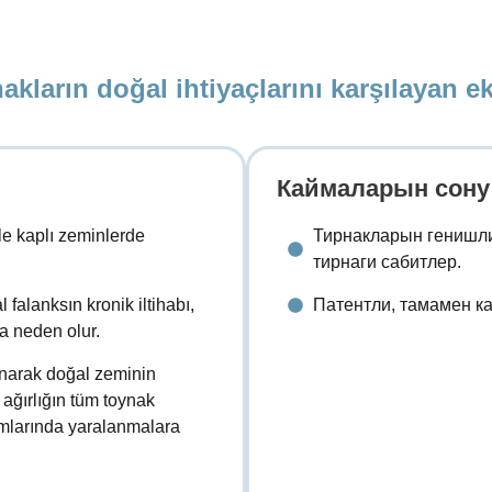
kların doğal ihtiyaçlarını karşılayan e
Каймаларын сону
le kaplı zeminlerde
Тирнакларын генишли
тирнаги сабитлер.
falanksın kronik iltihabı,
Патентли, тамамен к
ra neden olur.
narak doğal zeminin
k ağırlığın tüm toynak
ımlarında yaralanmalara