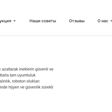
укция
Наши советы
Отзывы
О нас
 azaltarak ineklerin güvenli ve
otlarla tam uyumluluk
ınlık, robotun olukları
nde hijyen ve güvenlik sürekli