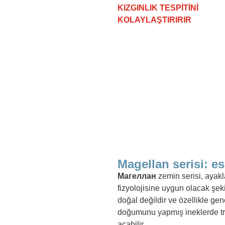
KIZGINLIK TESPİTİNİ
KOLAYLAŞTIRIRIR
Magellan serisi: e
Магеллан
zemin serisi, ayakl
fizyolojisine uygun olacak şe
doğal değildir ve özellikle ge
doğumunu yapmış ineklerde tra
açabilir.