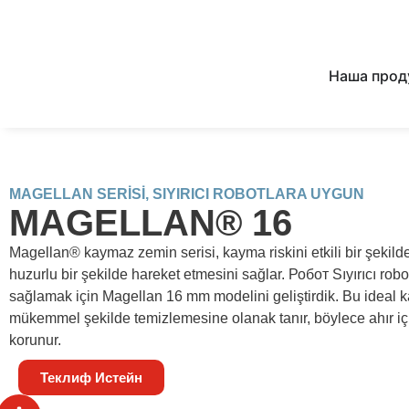
Наша прод
MAGELLAN SERİSİ, SIYIRICI ROBOTLARA UYGUN
MAGELLAN® 16
Magellan® kaymaz zemin serisi, kayma riskini etkili bir şekilde
huzurlu bir şekilde hareket etmesini sağlar. Робот Sıyırıcı rob
sağlamak için Magellan 16 mm modelini geliştirdik. Bu ideal kal
mükemmel şekilde temizlemesine olanak tanır, böylece ahır içi
korunur.
Теклиф Истейн