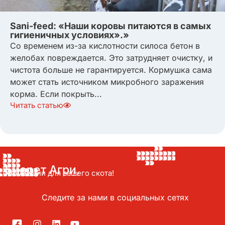
Sani-feed: «Наши коровы питаются в самых
гигиеничных условиях».»
Со временем из-за кислотности силоса бетон в
желобах повреждается. Это затрудняет очистку, и
чистота больше не гарантируется. Кормушка сама
может стать источником микробного заражения
корма. Если покрыть...
Читать статью
Биорет Агри,
Инновации для вашего скота!
Следите за нами в социальных сетях