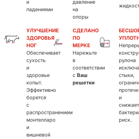
и
давление
жидкост
падениями
на
опоры
УЛУЧШЕНИЕ
СДЕЛАНО
БЕСШО
ЗДОРОВЬЯ
ПО
УПЛОТ
НОГ
МЕРКЕ
Непрер
Обеспечивает
Нарежьте
констру
сухость
в
рулона
и
соответствии
исключа
здоровье
с
Ваш
стыки,
копыт.
решетки
огранич
Эффективно
протечк
борется
и
с
снижае
распространением
бактери
монтелларо
риск.
и
вишневой