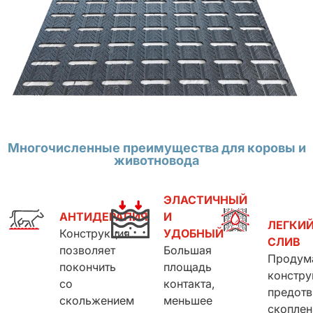
Многочисленные преимущества для коровы и
животновода
ЭЛАСТИЧНЫЙ
АНТИДЕРАПИЯ
И
ЛЕГКИ
Конструкция
УДОБНЫЙ
СЛИВ
позволяет
Большая
Продум
покончить
площадь
констру
со
контакта,
предот
скольжением
меньшее
скоплен