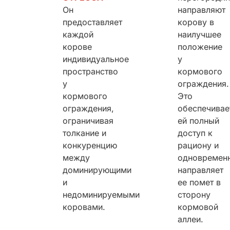
Он
направляют
предоставляет
корову в
каждой
наилучшее
корове
положение
индивидуальное
у
пространство
кормового
у
ограждения.
кормового
Это
ограждения,
обеспечивае
ограничивая
ей полный
толкание и
доступ к
конкуренцию
рациону и
между
одновремен
доминирующими
направляет
и
ее помет в
недоминируемыми
сторону
коровами.
кормовой
аллеи.