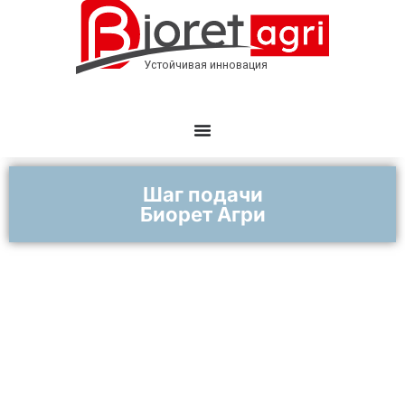
Шаг подачи
Биорет Агри