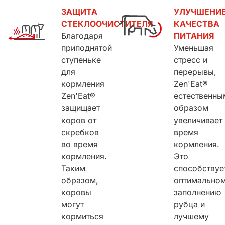
ЗАЩИТА
УЛУЧШЕНИ
СТЕКЛООЧИСТИТЕЛЯ
КАЧЕСТВА
Благодаря
ПИТАНИЯ
приподнятой
Уменьшая
ступеньке
стресс и
для
перерывы,
кормления
Zen'Eat®
Zen'Eat®
естественны
защищает
образом
коров от
увеличивает
скребков
время
во время
кормления.
кормления.
Это
Таким
способствуе
образом,
оптимально
коровы
заполнению
могут
рубца и
кормиться
лучшему