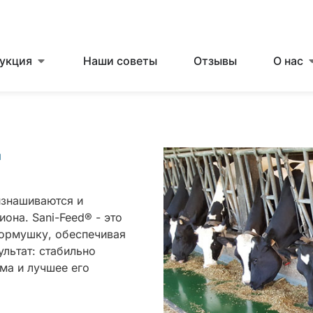
укция
Наши советы
Отзывы
О нас
й
изнашиваются и
она. Sani-Feed® - это
кормушку, обеспечивая
льтат: стабильно
ма и лучшее его