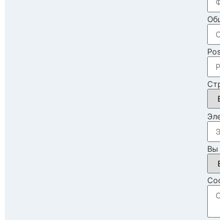
Об
Pos
Ст
Эл
Вы 
Cо