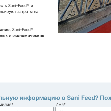
сть Sani-Feed® и
нсируют затраты на
тание
, Sani-Feed®
тных
и
экономические
льную информацию о Sani Feed? Пож
милия
*
Имя
*