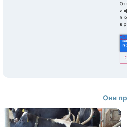
Отп
ин
в 
в р
Они пр