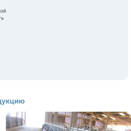
ной
ть
одукцию