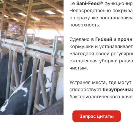
Le
Sani-Feed®
функционир
Непосредственно покрыва
он сразу же восстанавлив
поверхность.
Сделано в
Гибкий и проч
кормушки и устанавливает
Благодаря своей регулярн
ежедневная уборка: раци
чистым.
Устраняя места, где могут
способствует
безупречная
бактериологического каче
Запрос цитаты