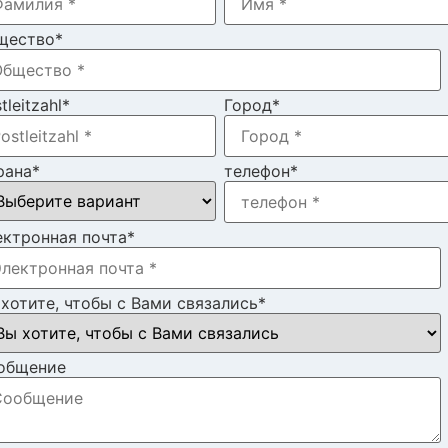
щество
*
tleitzahl
*
Город
*
рана
*
телефон
*
ектронная почта
*
хотите, чтобы с Вами связались
*
общение