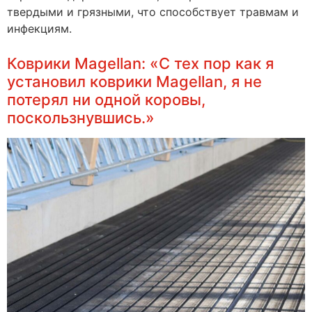
твердыми и грязными, что способствует травмам и
инфекциям.
Коврики Magellan: «С тех пор как я
установил коврики Magellan, я не
потерял ни одной коровы,
поскользнувшись.»