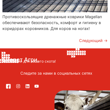
Противоскользящие дренажные коврики Magellan
обеспечивают безопасность, комфорт и гигиену в
коридорах коровников. Для коров на ногах!
Следующий
→
Биорет Агри,
Инновации для вашего скота!
Следите за нами в социальных сетях