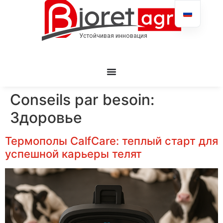
Conseils par besoin:
Здоровье
Термополы CalfCare: теплый старт для
успешной карьеры телят