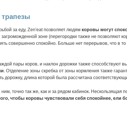
 трапезы
рьбой за еду, Zen'eat позволяет людям
коровы могут споко
 загроможденной зоне (перегородки также не позволяют ко
лять совершенно спокойно. Больше нет перерывов, что в т
аждой пары коров, и наклон дорожки также способствуют 
ии
. Отделение зоны скребка от зоны кормления также гарант
кать дорожку, длина которой была рассчитана соответствующ
 ним, точно так же, как и за рядом кабинок. Нескользящая п
ого, чтобы коровы чувствовали себя спокойнее, ели бо