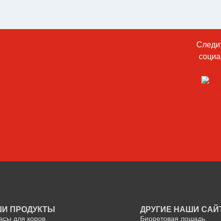
Следит
социа
И ПРОДУКТЫ
ДРУГИЕ НАШИ СА
асы для коров
Биоретовая лошадь