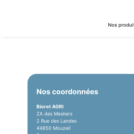
Nos produi
Nos coordonnées
Bioret AGRI
ZA des Mesliers
2 Rue des Landes
44850 Mouzeil