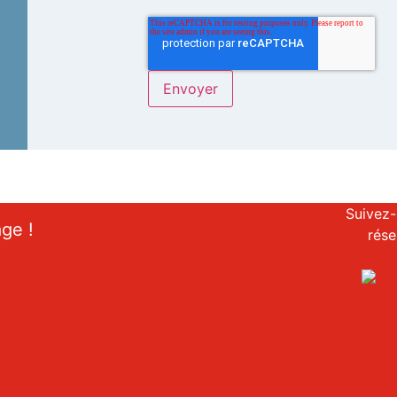
Suivez-
age !
rése