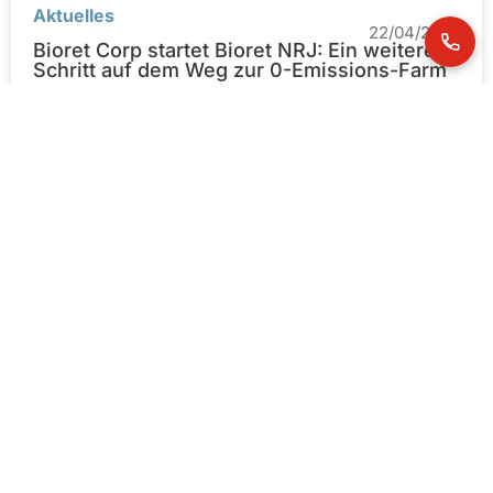
Aktuelles
22/04/2025
Bioret Corp startet Bioret NRJ: Ein weiterer
Schritt auf dem Weg zur 0-Emissions-Farm
Bioret Agri, ein führender Akteur im Bereich Innovation für
das Wohlbefinden von Tieren und die Optimierung der
landwirtschaftlichen Leistung, gibt die Gründung von
Bioret...
Aktuelles
03/12/2024