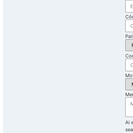
Cód
Paí
Cor
Mot
Me
Al 
sea