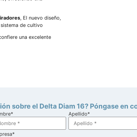
piradores
, El nuevo diseño,
u sistema de cultivo
confiere una excelente
ón sobre el Delta Diam 16? Póngase en c
mbre
*
Apellido
*
presa
*