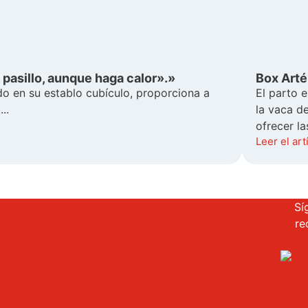
pasillo, aunque haga calor».»
Box Arté
do en su establo cubículo, proporciona a
El parto e
..
la vaca d
ofrecer la
Leer el art
Sí
re