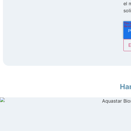
el 
sol
Ha