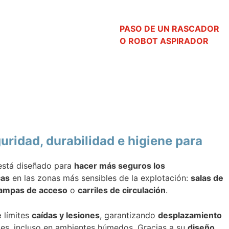
PASO DE UN RASCADOR
O ROBOT ASPIRADOR
uridad, durabilidad e higiene para
stá diseñado para
hacer más seguros los
cas
en las zonas más sensibles de la explotación:
salas de
rampas de acceso
o
carriles de circulación
.
e
límites
caídas y lesiones
, garantizando
desplazamiento
es, incluso en ambientes húmedos. Gracias a su
diseño