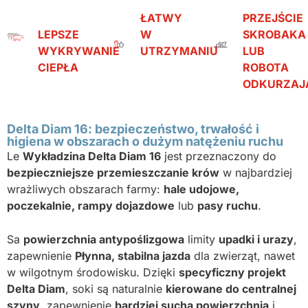
ŁATWY
PRZEJŚCIE
LEPSZE
W
SKROBAKA
WYKRYWANIE
UTRZYMANIU
LUB
CIEPŁA
ROBOTA
ODKURZAJ
Delta Diam 16: bezpieczeństwo, trwałość i
higiena w obszarach o dużym natężeniu ruchu
Le
Wykładzina Delta Diam 16
jest przeznaczony do
bezpieczniejsze przemieszczanie krów
w najbardziej
wrażliwych obszarach farmy:
hale udojowe,
poczekalnie, rampy dojazdowe
lub
pasy ruchu
.
Sa
powierzchnia antypoślizgowa
limity
upadki i urazy
,
zapewnienie
Płynna, stabilna jazda
dla zwierząt, nawet
w wilgotnym środowisku. Dzięki
specyficzny projekt
Delta Diam
, soki są naturalnie
kierowane do centralnej
szyny
, zapewnienie
bardziej sucha powierzchnia
i