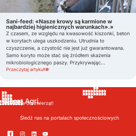
Sani-feed: «Nasze krowy są karmione w
najbardziej higienicznych warunkach».»
Z czasem, ze względu na kwasowość kiszonki, beton
w korytach ulega uszkodzeniu. Utrudnia to
czyszczenie, a czystość nie jest już gwarantowana.
Samo koryto może stać się źródłem skażenia
mikrobiologicznego paszy. Przykrywając...
Przeczytaj artykuł
Bioret Agri,
Innowacje dla zwierząt!
Śledź nas na portalach społecznościowych