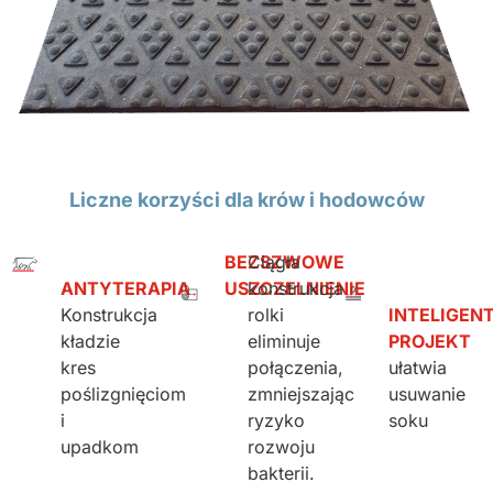
Liczne korzyści dla krów i hodowców
BEZSZWOWE
Ciągła
ANTYTERAPIA
USZCZELNIENIE
konstrukcja
Konstrukcja
rolki
INTELIGEN
kładzie
eliminuje
PROJEKT
kres
połączenia,
ułatwia
poślizgnięciom
zmniejszając
usuwanie
i
ryzyko
soku
upadkom
rozwoju
bakterii.