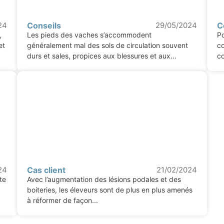
24
Conseils
29/05/2024
C
,
Les pieds des vaches s’accommodent
Po
et
généralement mal des sols de circulation souvent
co
durs et sales, propices aux blessures et aux...
co
24
Cas client
21/02/2024
te
Avec l’augmentation des lésions podales et des
boiteries, les éleveurs sont de plus en plus amenés
à réformer de façon...