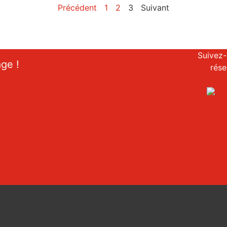
Précédent
1
2
3
Suivant
Suivez-
age !
rése