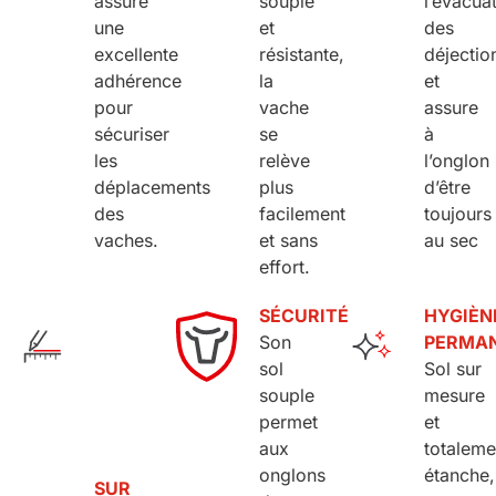
assure
souple
l’évacua
une
et
des
excellente
résistante,
déjectio
adhérence
la
et
pour
vache
assure
sécuriser
se
à
les
relève
l’onglon
déplacements
plus
d’être
des
facilement
toujours
vaches.
et sans
au sec
effort.
SÉCURITÉ
HYGIÈN
Son
PERMA
sol
Sol sur
souple
mesure
permet
et
aux
totaleme
onglons
étanche,
SUR