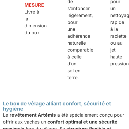
de
pour
MESURE
s’enfoncer
un
Livré à
légèrement,
nettoya
la
pour
rapide
dimension
une
à la
du box
adhérence
raclette
naturelle
ou au
comparable
jet
à celle
haute
d’un
pression
sol en
terre.
Le box de vêlage alliant confort, sécurité et
hygiène
Le
revêtement Artémis
a été spécialement conçu pour
offrir aux vaches un
confort optimal et une sécurité
maximale
lors du vêlage. Sa
structure flexible et