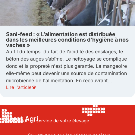
Sani-feed : « L’alimentation est distribuée
dans les meilleures conditions d’hygiène à nos
vaches »
Au fil du temps, du fait de l’acidité des ensilages, le
béton des auges s’abîme. Le nettoyage se complique
donc et la propreté n'est plus garantie. La mangeoire
elle-même peut devenir une source de contamination
microbienne de l'alimentation. En recouvrant...
Lire l'article
Bioret Agri,
L’Innovation au service de votre élevage !