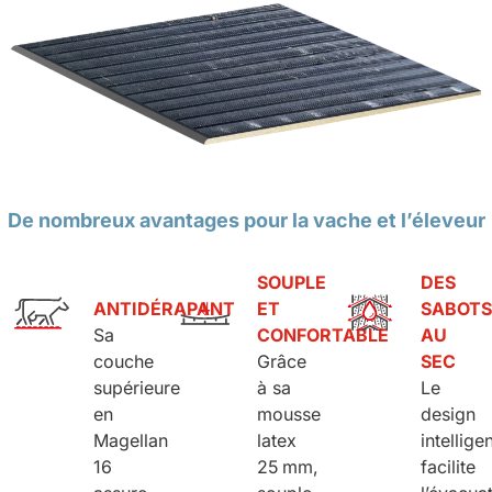
De nombreux avantages pour la vache et l’éleveur
SOUPLE
DES
ANTIDÉRAPANT
ET
SABOT
Sa
CONFORTABLE
AU
couche
Grâce
SEC
supérieure
à sa
Le
en
mousse
design
Magellan
latex
intellige
16
25 mm,
facilite