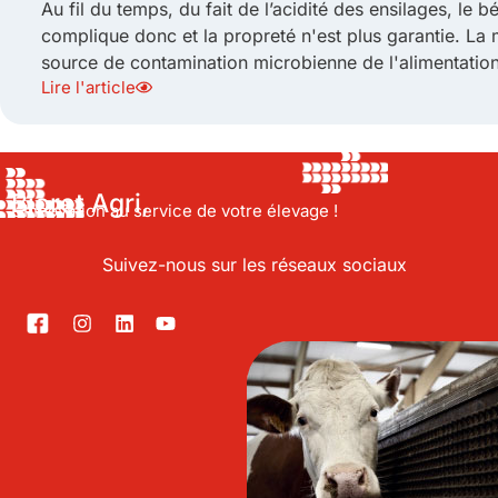
Au fil du temps, du fait de l’acidité des ensilages, le
complique donc et la propreté n'est plus garantie. L
source de contamination microbienne de l'alimentation
Lire l'article
Bioret Agri,
L’Innovation au service de votre élevage !
Suivez-nous sur les réseaux sociaux