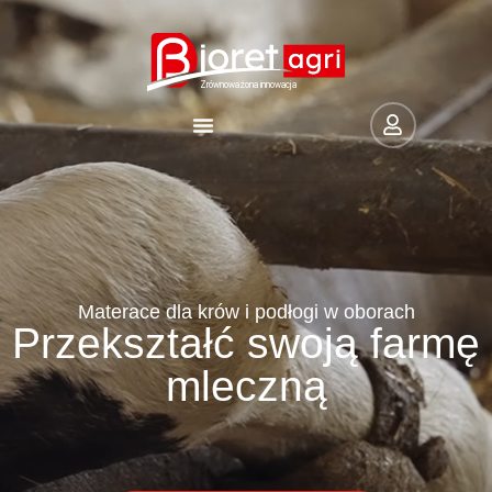
Materace dla krów i podłogi w oborach
Przekształć swoją farmę
mleczną