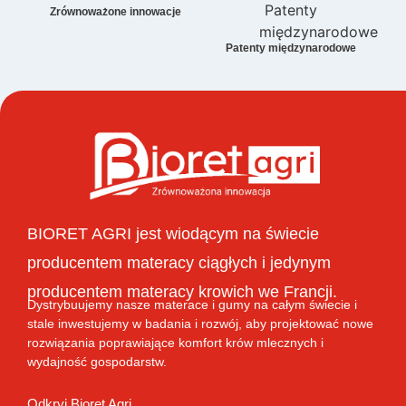
Zrównoważone innowacje
Patenty międzynarodowe
BIORET AGRI jest wiodącym na świecie
producentem materacy ciągłych i jedynym
producentem materacy krowich we Francji.
Dystrybuujemy nasze materace i gumy na całym świecie i
stale inwestujemy w badania i rozwój, aby projektować nowe
rozwiązania poprawiające komfort krów mlecznych i
wydajność gospodarstw.
Odkryj Bioret Agri