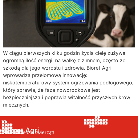
W ciągu pierwszych kilku godzin życia cielę zużywa
ogromną ilość energii na walkę z zimnem, często ze
szkodą dla jego wzrostu i zdrowia. Bioret Agri
wprowadza przełomową innowację:
niskotemperaturowy system ogrzewania podłogowego,
który sprawia, że faza noworodkowa jest
bezpieczniejsza i poprawia witalność przyszłych krów
mlecznych.
Bioret Agri,
Innowacje dla zwierząt!