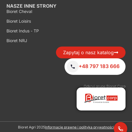
NASZE INNE STRONY
Bioret Cheval
Bioret Loisirs
Bioret Indus - TP
Bioret NRJ
Zapytaj o nasz katalog
+48 797 183 666
Odkryj grupę Bioret Corp
Bioret Agri 2025
Informacje prawne i polityka prywatności