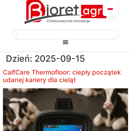
Dzień:
2025-09-15
CalfCare Thermofloor: ciepły początek
udanej kariery dla cieląt