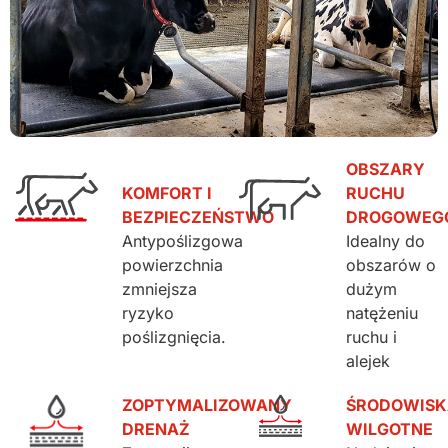
OBSZARY
KOMFORT I
RUCHU
BEZPIECZEŃSTWO
DROGOWEG
Antypoślizgowa
Idealny do
powierzchnia
obszarów o
zmniejsza
dużym
ryzyko
natężeniu
poślizgnięcia.
ruchu i
alejek
ZOPTYMALIZOWANY
ŚRODOWISK
DRENAŻ
WILGOTNE