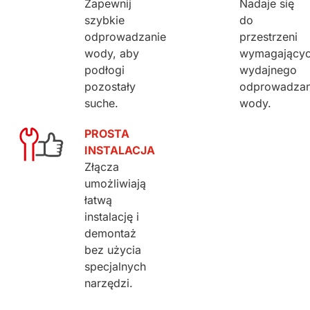
Zapewnij
Nadaje się
szybkie
do
odprowadzanie
przestrzeni
wody, aby
wymagający
podłogi
wydajnego
pozostały
odprowadzan
suche.
wody.
PROSTA
INSTALACJA
Złącza
umożliwiają
łatwą
instalację i
demontaż
bez użycia
specjalnych
narzędzi.