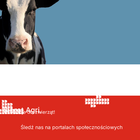
Bioret Agri,
Innowacje dla zwierząt!
Śledź nas na portalach społecznościowych