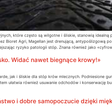
ych, które często są wilgotne i śliskie, stanowią idealną
ez Bioret Agri, Magellan jest drenującą, antypoślizgową p
zając ryzyko patologii stóp. Znana również jako «cyfrowa 
lisko. Widać nawet biegnące krowy!»
e, jak i śliskie dla stóp krów mlecznych. Podniesione g
System ułatwia również usuwanie odchodów i konserwację b
eństwo i dobre samopoczucie dzięki mięk