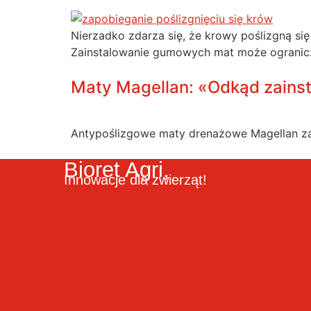
Nierzadko zdarza się, że krowy poślizgną si
Zainstalowanie gumowych mat może ogranicz
Maty Magellan: «Odkąd zainst
Antypoślizgowe maty drenażowe Magellan zap
Bioret Agri,
Innowacje dla zwierząt!