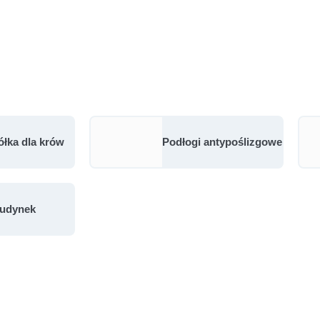
ółka dla krów
Podłogi antypoślizgowe
udynek