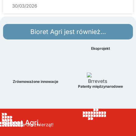
30/03/2026
Bioret Agri jest również...
Ekoprojekt
Zrównoważone innowacje
Patenty międzynarodowe
Bioret Agri,
Innowacje dla zwierząt!