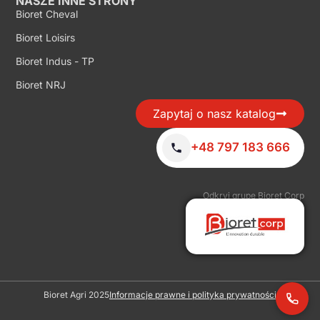
NASZE INNE STRONY
Bioret Cheval
Bioret Loisirs
Bioret Indus - TP
Bioret NRJ
Zapytaj o nasz katalog
+48 797 183 666
Odkryj grupę Bioret Corp
Bioret Agri 2025
Informacje prawne i polityka prywatności