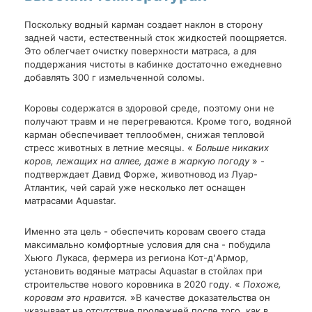
Поскольку водный карман создает наклон в сторону
задней части, естественный сток жидкостей поощряется.
Это облегчает очистку поверхности матраса, а для
поддержания чистоты в кабинке достаточно ежедневно
добавлять 300 г измельченной соломы.
Коровы содержатся в здоровой среде, поэтому они не
получают травм и не перегреваются. Кроме того, водяной
карман обеспечивает теплообмен, снижая тепловой
стресс животных в летние месяцы. «
Больше никаких
коров, лежащих на аллее, даже в жаркую погоду
» -
подтверждает Давид Форже, животновод из Луар-
Атлантик, чей сарай уже несколько лет оснащен
матрасами Aquastar.
Именно эта цель - обеспечить коровам своего стада
максимально комфортные условия для сна - побудила
Хьюго Лукаса, фермера из региона Кот-д'Армор,
установить водяные матрасы Aquastar в стойлах при
строительстве нового коровника в 2020 году. «
Похоже,
коровам это нравится.
»В качестве доказательства он
указывает на отсутствие пролежней после того, как в