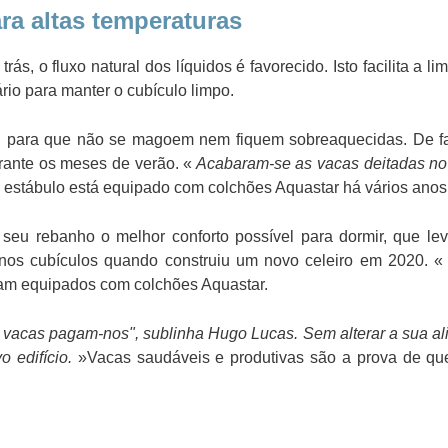
ra altas temperaturas
ás, o fluxo natural dos líquidos é favorecido. Isto facilita a l
rio para manter o cubículo limpo.
, para que não se magoem nem fiquem sobreaquecidas. De fa
urante os meses de verão. «
Acabaram-se as vacas deitadas n
jo estábulo está equipado com colchões Aquastar há vários anos
o seu rebanho o melhor conforto possível para dormir, que l
r nos cubículos quando construiu um novo celeiro em 2020. 
ram equipados com colchões Aquastar.
s vacas pagam-nos", sublinha Hugo Lucas. Sem alterar a sua al
 edifício.
»Vacas saudáveis e produtivas são a prova de que 