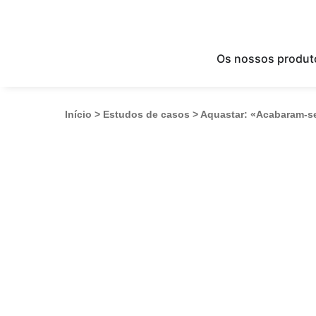
Os nossos produt
Início
>
Estudos de casos
>
Aquastar: «Acabaram-se