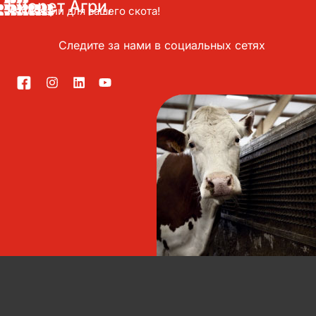
Биорет Агри,
Инновации для вашего скота!
Следите за нами в социальных сетях