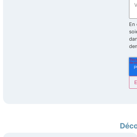
En 
soi
dan
de
Déco