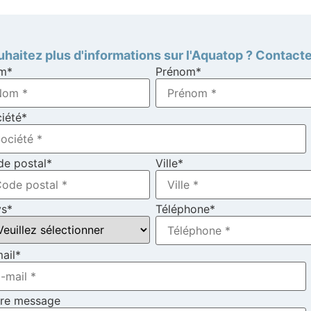
haitez plus d'informations sur l'Aquatop ? Contact
m
*
Prénom
*
iété
*
e postal
*
Ville
*
ys
*
Téléphone
*
ail
*
tre message