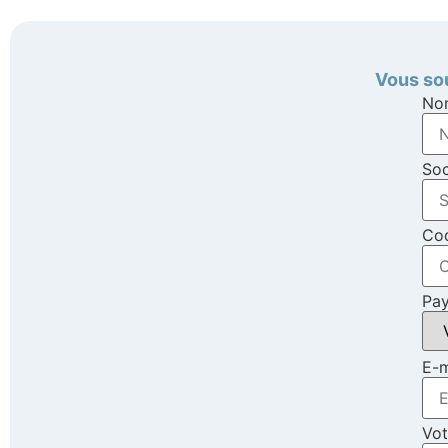
Vous sou
No
Soc
Cod
Pa
E-m
Vo