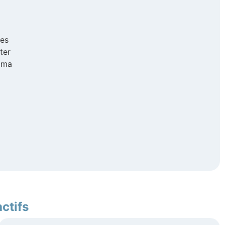
ies
ter
e ma
ctifs