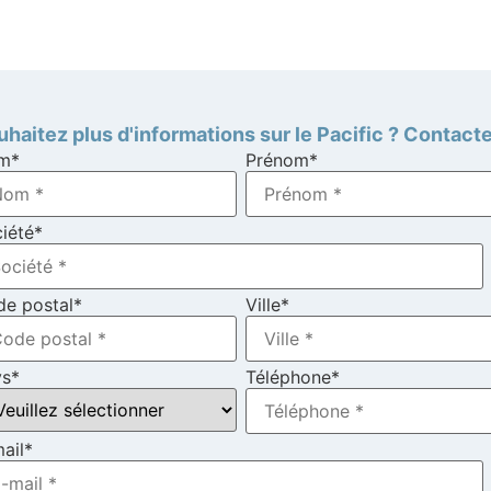
haitez plus d'informations sur le Pacific ? Contact
m
*
Prénom
*
iété
*
e postal
*
Ville
*
ys
*
Téléphone
*
ail
*