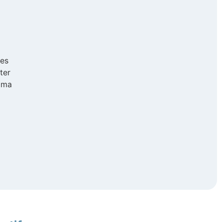
ies
ter
e ma