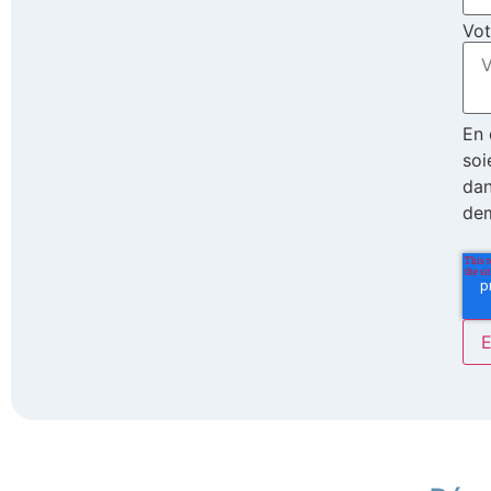
Vo
En 
soi
dan
de