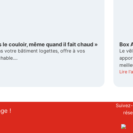
 le couloir, même quand il fait chaud »
Box A
ns votre bâtiment logettes, offre à vos
Le vêl
able....
apport
meille
Lire l'
Suivez-
age !
rése