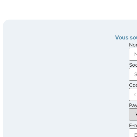
Vous sou
No
Soc
Cod
Pa
E-m