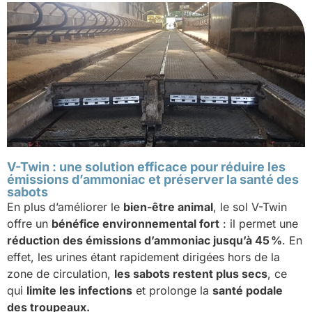
V-Twin : une solution efficace pour réduire les
émissions d’ammoniac et préserver la santé des
sabots
En plus d’améliorer le
bien-être animal
, le sol V-Twin
offre un
bénéfice environnemental fort
: il permet une
réduction des émissions d’ammoniac jusqu’à 45 %
. En
effet, les urines étant rapidement dirigées hors de la
zone de circulation,
les sabots restent plus secs
, ce
qui
limite les infections
et prolonge la
santé podale
des troupeaux.