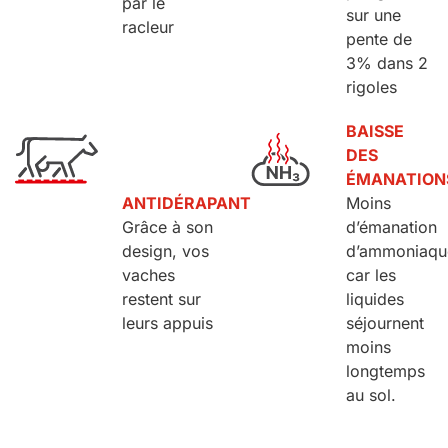
par le
sur une
racleur
pente de
3% dans 2
rigoles
BAISSE
DES
ÉMANATION
ANTIDÉRAPANT
Moins
Grâce à son
d’émanation
design, vos
d’ammoniaqu
vaches
car les
restent sur
liquides
leurs appuis
séjournent
moins
longtemps
au sol.