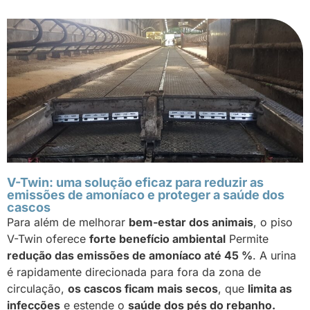
V-Twin: uma solução eficaz para reduzir as
emissões de amoníaco e proteger a saúde dos
cascos
Para além de melhorar
bem-estar dos animais
, o piso
V-Twin oferece
forte benefício ambiental
Permite
redução das emissões de amoníaco até 45 %
. A urina
é rapidamente direcionada para fora da zona de
circulação,
os cascos ficam mais secos
, que
limita as
infecções
e estende o
saúde dos pés do rebanho.