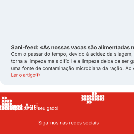
Sani-feed: «As nossas vacas são alimentadas 
Com o passar do tempo, devido à acidez da silagem, o
torna a limpeza mais difícil e a limpeza deixa de ser 
uma fonte de contaminação microbiana da ração. Ao c
Ler o artigo
Bioret Agri,
Inovação para o seu gado!
Siga-nos nas redes sociais