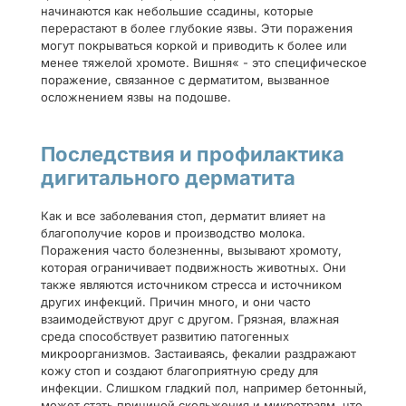
начинаются как небольшие ссадины, которые
перерастают в более глубокие язвы. Эти поражения
могут покрываться коркой и приводить к более или
менее тяжелой хромоте. Вишня« - это специфическое
поражение, связанное с дерматитом, вызванное
осложнением язвы на подошве.
Последствия и профилактика
дигитального дерматита
Как и все заболевания стоп, дерматит влияет на
благополучие коров и производство молока.
Поражения часто болезненны, вызывают хромоту,
которая ограничивает подвижность животных. Они
также являются источником стресса и источником
других инфекций. Причин много, и они часто
взаимодействуют друг с другом. Грязная, влажная
среда способствует развитию патогенных
микроорганизмов. Застаиваясь, фекалии раздражают
кожу стоп и создают благоприятную среду для
инфекции. Слишком гладкий пол, например бетонный,
может стать причиной скольжения и микротравм, что