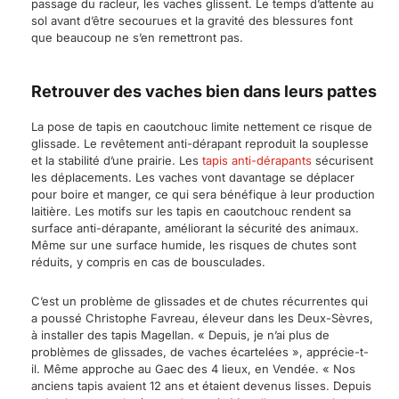
passage du racleur, les vaches glissent. Le temps d’attente au
sol avant d’être secourues et la gravité des blessures font
que beaucoup ne s’en remettront pas.
Retrouver des vaches bien dans leurs pattes
La pose de tapis en caoutchouc limite nettement ce risque de
glissade. Le revêtement anti-dérapant reproduit la souplesse
et la stabilité d’une prairie. Les
tapis anti-dérapants
sécurisent
les déplacements. Les vaches vont davantage se déplacer
pour boire et manger, ce qui sera bénéfique à leur production
laitière. Les motifs sur les tapis en caoutchouc rendent sa
surface anti-dérapante, améliorant la sécurité des animaux.
Même sur une surface humide, les risques de chutes sont
réduits, y compris en cas de bousculades.
C’est un problème de glissades et de chutes récurrentes qui
a poussé Christophe Favreau, éleveur dans les Deux-Sèvres,
à installer des tapis Magellan. « Depuis, je n’ai plus de
problèmes de glissades, de vaches écartelées », apprécie-t-
il. Même approche au Gaec des 4 lieux, en Vendée. « Nos
anciens tapis avaient 12 ans et étaient devenus lisses. Depuis