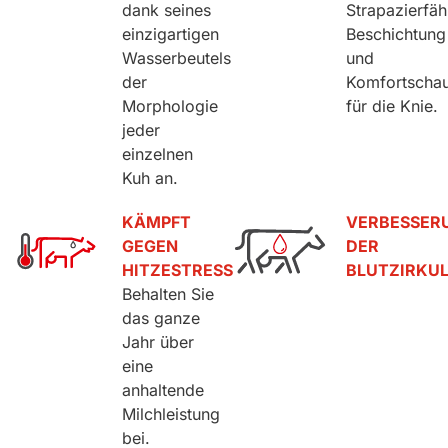
dank seines
Strapazierfäh
einzigartigen
Beschichtung
Wasserbeutels
und
der
Komfortscha
Morphologie
für die Knie.
jeder
einzelnen
Kuh an.
KÄMPFT
VERBESSER
GEGEN
DER
HITZESTRESS
BLUTZIRKU
Behalten Sie
das ganze
Jahr über
eine
anhaltende
Milchleistung
bei.