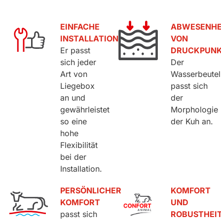
EINFACHE
ABWESENHE
INSTALLATION
VON
Er passt
DRUCKPUN
sich jeder
Der
Art von
Wasserbeutel
Liegebox
passt sich
an und
der
gewährleistet
Morphologie
so eine
der Kuh an.
hohe
Flexibilität
bei der
Installation.
PERSÖNLICHER
KOMFORT
KOMFORT
UND
passt sich
ROBUSTHEI