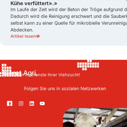
Kühe verfüttert».»
Im Laufe der Zeit wird der Beton der Tröge aufgrund d
Dadurch wird die Reinigung erschwert und die Sauberke
selbst kann zu einer Quelle für mikrobielle Verunreini
Abdecken.
Artikel lesen
Bioret Agri,
Innovation im Dienste Ihrer Viehzucht!
Folgen Sie uns in sozialen Netzwerken