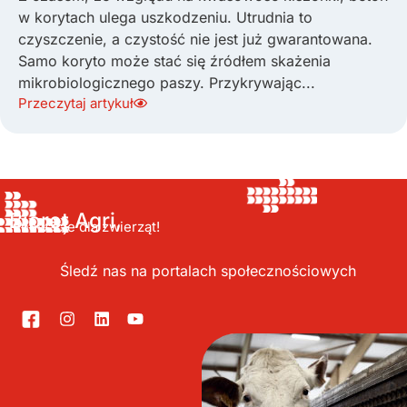
w korytach ulega uszkodzeniu. Utrudnia to
czyszczenie, a czystość nie jest już gwarantowana.
Samo koryto może stać się źródłem skażenia
mikrobiologicznego paszy. Przykrywając...
Przeczytaj artykuł
Bioret Agri,
Innowacje dla zwierząt!
Śledź nas na portalach społecznościowych