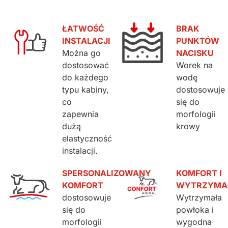
ŁATWOŚĆ
BRAK
INSTALACJI
PUNKTÓW
Można go
NACISKU
dostosować
Worek na
do każdego
wodę
typu kabiny,
dostosowuje
co
się do
zapewnia
morfologii
dużą
krowy
elastyczność
instalacji.
SPERSONALIZOWANY
KOMFORT I
KOMFORT
WYTRZYMA
dostosowuje
Wytrzymała
się do
powłoka i
morfologii
wygodna