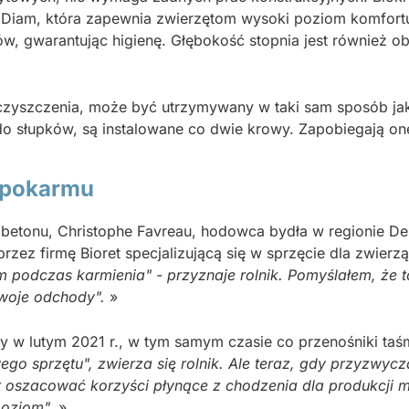
Diam, która zapewnia zwierzętom wysoki poziom komfortu i
w, gwarantując higienę. Głębokość stopnia jest również o
zyszczenia, może być utrzymywany w taki sam sposób jak
o słupków, są instalowane co dwie krowy. Zapobiegają one 
 pokarmu
 betonu, Christophe Favreau, hodowca bydła w regionie De
rzez firmę Bioret specjalizującą się w sprzęcie dla zwierz
podczas karmienia" - przyznaje rolnik. Pomyślałem, że 
woje odchody".
»
ny w lutym 2021 r., w tym samym czasie co przenośniki ta
go sprzętu", zwierza się rolnik. Ale teraz, gdy przyzwycz
t oszacować korzyści płynące z chodzenia dla produkcji m
poziom".
»