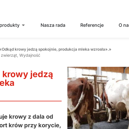
produkty
Nasza rada
Referencje
O na
 «Odkąd krowy jedzą spokojnie, produkcja mleka wzrosła».»
 zwierząt
,
Wydajność
 krowy jedzą
leka
je krowy z dala od
rt krów przy korycie,