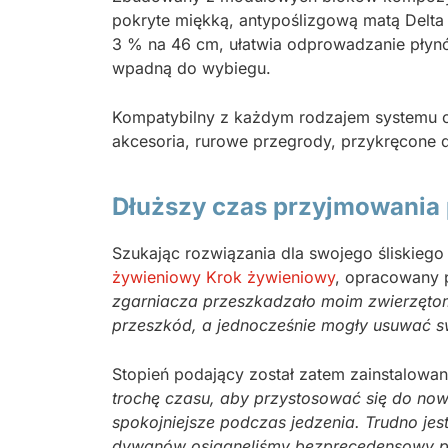
pokryte miękką, antypoślizgową matą Delta 
3 % na 46 cm, ułatwia odprowadzanie płynó
wpadną do wybiegu.
Kompatybilny z każdym rodzajem systemu c
akcesoria, rurowe przegrody, przykręcone d
Dłuższy czas przyjmowania
Szukając rozwiązania dla swojego śliskiego
żywieniowy Krok żywieniowy
, opracowany p
zgarniacza przeszkadzało moim zwierzętom 
przeszkód, a jednocześnie mogły usuwać s
Stopień podający został zatem zainstalowa
trochę czasu, aby przystosować się do nowe
spokojniejsze podczas jedzenia. Trudno jes
dywanów osiągnęliśmy bezprecedensowy 