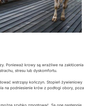
zy. Ponieważ krowy są wrażliwe na zakłócenia
trachu, stresu lub dyskomfortu.
odować wstrząsy kończyn. Stopień żywieniowy
la na podniesienie krów z podłogi obory, poza
 można szybko zmontować. Są one następnie