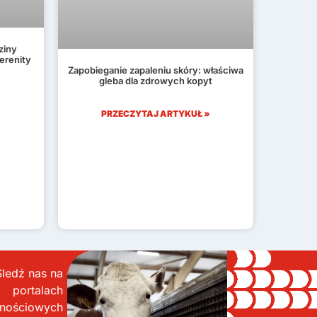
ziny
Serenity
Zapobieganie zapaleniu skóry: właściwa
gleba dla zdrowych kopyt
»
PRZECZYTAJ ARTYKUŁ »
Śledź nas na
portalach
znościowych