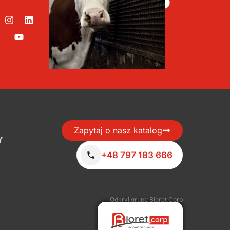
Zapytaj o nasz katalog
Y
+48 797 183 666
Odkryj grupę Bioret Corp