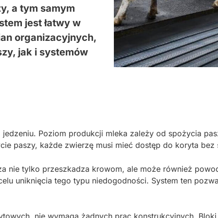
szy, a tym samym
stem jest łatwy w
ian organizacyjnych,
zy, jak i systemów
 jedzeniu. Poziom produkcji mleka zależy od spożycia pas
ie paszy, każde zwierzę musi mieć dostęp do koryta bez s
cza nie tylko przeszkadza krowom, ale może również pow
elu uniknięcia tego typu niedogodności. System ten pozwa
wych, nie wymaga żadnych prac konstrukcyjnych. Bloki