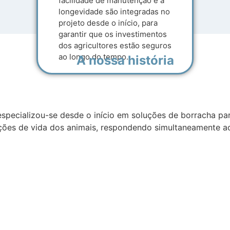
facilidade de manutenção e a
longevidade são integradas no
projeto desde o início, para
garantir que os investimentos
dos agricultores estão seguros
ao longo do tempo.
A nossa história
especializou-se desde o início em soluções de borracha pa
ições de vida dos animais, respondendo simultaneamente ao