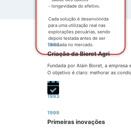
- longevidade do efetivo.
Cada solução é desenvolvida
para uma utilização real nas
explorações pecuárias, sendo
depois testada antes de ser
1993
colocada no mercado.
Criação da Bioret Agri
Fundada por Alain Bioret, a empresa 
O objetivo é claro: melhorar as cond
1993
1999
Primeiras inovações