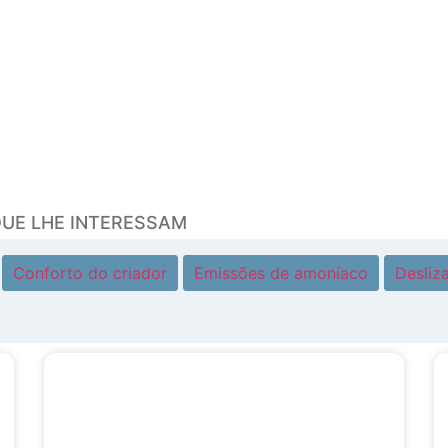
QUE LHE INTERESSAM
Conforto do criador
Emissões de amoníaco
Desliz