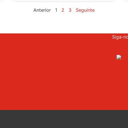
Anterior
1
2
3
Seguinte
Siga-n