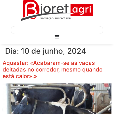
Dia:
10 de junho, 2024
Aquastar: «Acabaram-se as vacas
deitadas no corredor, mesmo quando
está calor».»