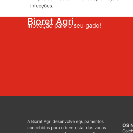
infecções.
Bioret Agri,
Inovação para o seu gado!
A Bioret Agri desenvolve equipamentos
OS 
concebidos para o bem-estar das vacas
Colc