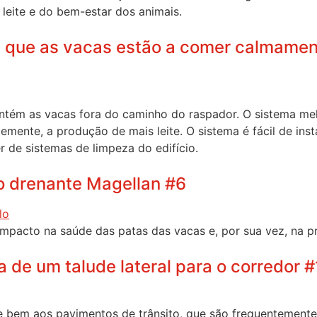
leite e do bem-estar dos animais.
 que as vacas estão a comer calmament
tém as vacas fora do caminho do raspador. O sistema me
emente, a produção de mais leite. O sistema é fácil de inst
r de sistemas de limpeza do edifício.
to drenante Magellan #6
mpacto na saúde das patas das vacas e, por sua vez, na pr
ia de um talude lateral para o corredor 
bem aos pavimentos de trânsito, que são frequentemente d