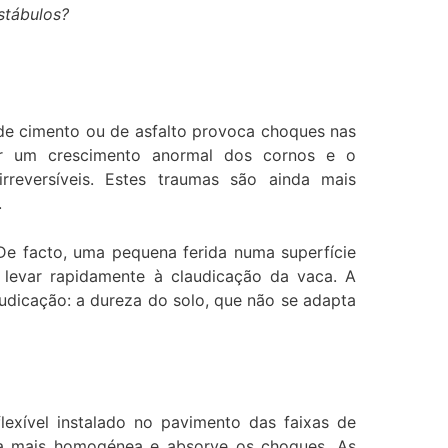
stábulos?
de cimento ou de asfalto provoca choques nas
ar um crescimento anormal dos cornos e o
rreversíveis. Estes traumas são ainda mais
.
De facto, uma pequena ferida numa superfície
 levar rapidamente à claudicação da vaca. A
udicação: a dureza do solo, que não se adapta
exível instalado no pavimento das faixas de
rma mais homogénea e absorve os choques. As