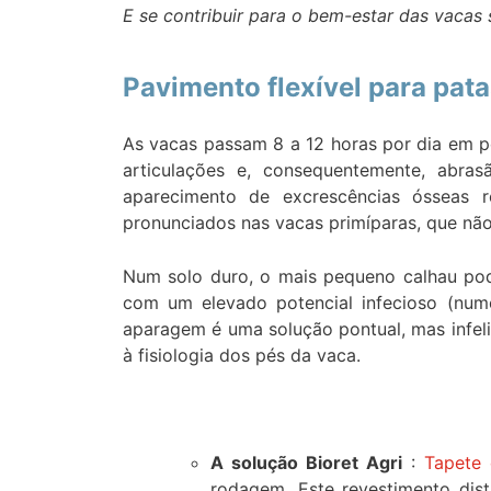
E se contribuir para o bem-estar das vacas 
Pavimento flexível para pat
As vacas passam 8 a 12 horas por dia em p
articulações e, consequentemente, abr
aparecimento de excrescências ósseas re
pronunciados nas vacas primíparas, que nã
Num solo duro, o mais pequeno calhau pod
com um elevado potencial infecioso (nume
aparagem é uma solução pontual, mas infel
à fisiologia dos pés da vaca.
A solução Bioret Agri
:
Tapete
rodagem. Este revestimento dis