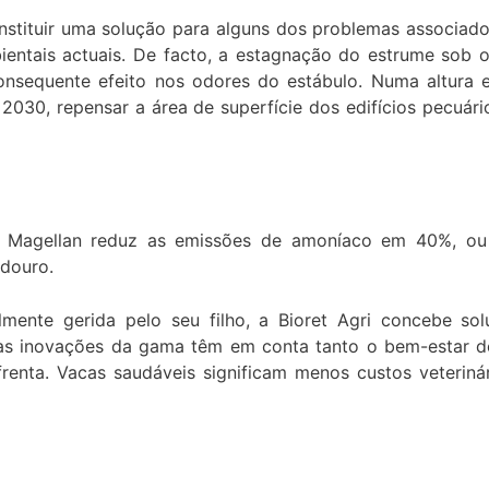
tituir uma solução para alguns dos problemas associados
entais actuais. De facto, a estagnação do estrume sob 
nsequente efeito nos odores do estábulo. Numa altura
2030, repensar a área de superfície dos edifícios pecuár
 Magellan reduz as emissões de amoníaco em 40%, ou 
douro.
lmente gerida pelo seu filho, a Bioret Agri concebe s
s as inovações da gama têm em conta tanto o bem-estar d
renta. Vacas saudáveis significam menos custos veteriná