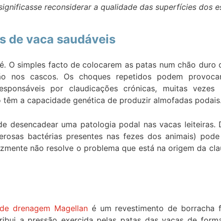
significasse reconsiderar a qualidade das superfícies dos e
as de vaca saudáveis
é. O simples facto de colocarem as patas num chão duro 
asão nos cascos. Os choques repetidos podem provoc
sponsáveis por claudicações crónicas, muitas vezes i
o têm a capacidade genética de produzir almofadas podais
e desencadear uma patologia podal nas vacas leiteiras. 
rosas bactérias presentes nas fezes dos animais) pode
izmente não resolve o problema que está na origem da cla
 de drenagem Magellan
é um revestimento de borracha fl
tribui a pressão exercida pelas patas das vacas de fo