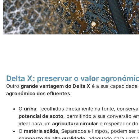
Delta X: preservar o valor agronómi
Outro
grande vantagem do Delta X
é a sua capacidade
agronómico dos efluentes
.
O
urina
, recolhidos diretamente na fonte, conserva
potencial de azoto
, permitindo a sua conversão 
ideal para um
agricultura circular
e respeitador do
O
matéria sólida
, Separados e limpos, podem ser
composto de alta qualidade
, adequado para uma v