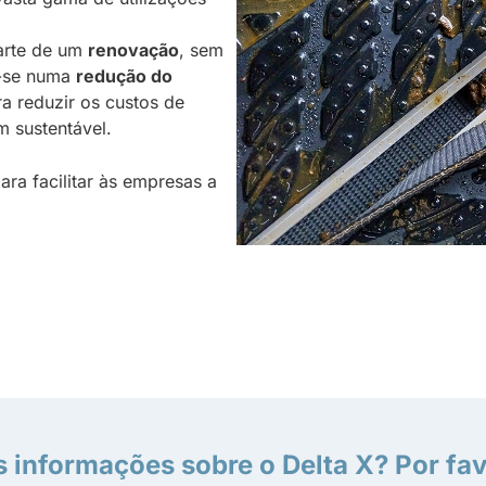
rte de um
renovação
, sem
a-se numa
redução do
ra reduzir os custos de
 sustentável.
ara facilitar às empresas a
s informações sobre o Delta X? Por fav