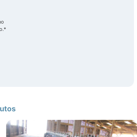
no
o.*
dutos