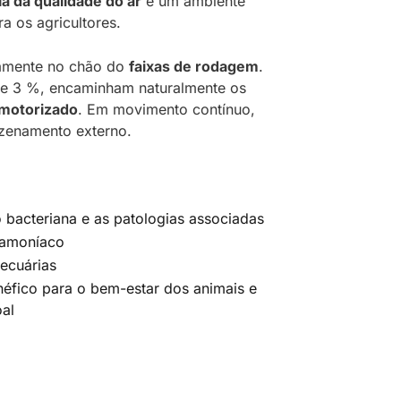
a da qualidade do ar
e um ambiente
a os agricultores.
tamente no chão do
faixas de rodagem
.
e de 3 %, encaminham naturalmente os
 motorizado
. Em movimento contínuo,
zenamento externo.
ão bacteriana e as patologias associadas
amoníaco
ecuárias
néfico para o bem-estar dos animais e
al