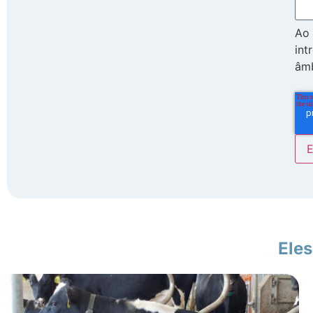
Ao 
int
âmb
Eles