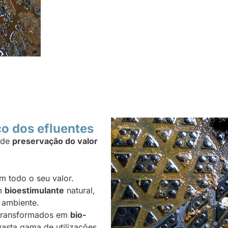
co dos efluentes
 de
preservação do valor
m todo o seu valor.
em
bioestimulante
natural,
 ambiente.
 transformados em
bio-
asta gama de utilizações