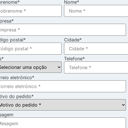
brenome
*
Nome
*
presa
*
igo postal
*
Cidade
*
s
*
Telefone
*
reio eletrónico
*
ivo do pedido
*
sagem