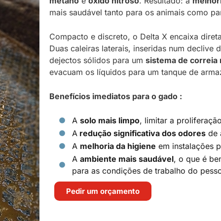
metano
e
óxido nitroso
. Resultado: a
melhori
mais saudável tanto para os animais como par
Compacto e discreto, o Delta X encaixa dire
Duas caleiras laterais, inseridas num decliv
dejectos sólidos para um
sistema de correia
evacuam os líquidos para um tanque de arma
Benefícios imediatos para o gado :
A
solo mais limpo
, limitar a proliferaç
A
redução significativa dos odores
de 
A
melhoria da higiene
em instalações p
A
ambiente mais saudável
, o que é be
para as condições de trabalho do pesso
Pedir um orçamento