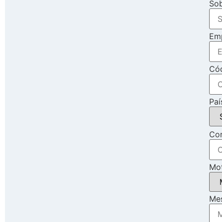
So
Em
Cód
Paí
Cor
Mot
Me