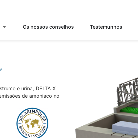
s
Os nossos conselhos
Testemunhos
s
strume e urina, DELTA X
 emissões de amoníaco no