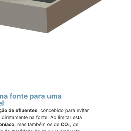
 na fonte para uma
el
ção de efluentes
, concebido para evitar
a
diretamente na fonte. Ao limitar esta
oníaco
, mas também os de
CO₂
, de