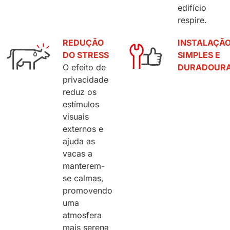
edifício
respire.
REDUÇÃO
INSTALAÇÃ
DO STRESS
SIMPLES E
O efeito de
DURADOUR
privacidade
reduz os
estímulos
visuais
externos e
ajuda as
vacas a
manterem-
se calmas,
promovendo
uma
atmosfera
mais serena