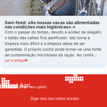
Sani-feed: «As nossas vacas são alimentadas
nas condições mais higiénicas».»
Com o passar do tempo, devido à acidez da silagem,
o betão das calhas fica danificado. Isto torna a
limpeza mais difícil e a limpeza deixa de ser
garantida. O próprio cocho pode tornar-se uma fonte
de contaminação microbiana da ração. Ao cobrir...
Ler o artigo
Bioret Agri,
Inovação para o seu gado!
Siga-nos nas redes sociais