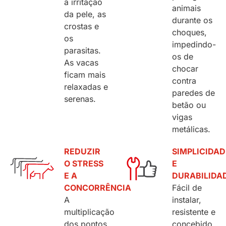
a irritação
animais
da pele, as
durante os
crostas e
choques,
os
impedindo-
parasitas.
os de
As vacas
chocar
ficam mais
contra
relaxadas e
paredes de
serenas.
betão ou
vigas
metálicas.
REDUZIR
SIMPLICIDAD
O STRESS
E
E A
DURABILIDA
CONCORRÊNCIA
Fácil de
A
instalar,
multiplicação
resistente e
dos pontos
concebido