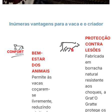
Inúmeras vantagens para a vaca e o criador
PROTECÇÃO
CONTRA
LESÕES
BEM-
Fabricada
ESTAR
em
DOS
borracha
ANIMAIS
natural
Permite às
resistente
vacas
aos
coçarem-
choques, a
se
Grat'O
livremente,
Gratte
reduzindo
protege os