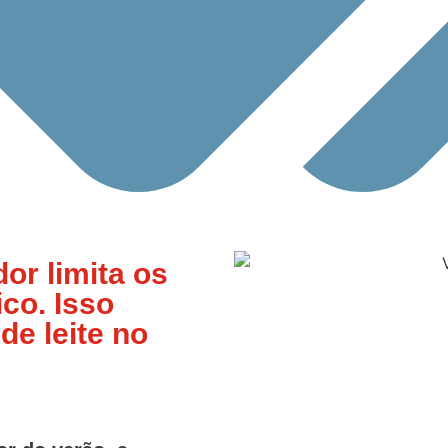
or limita os
co. Isso
de leite no