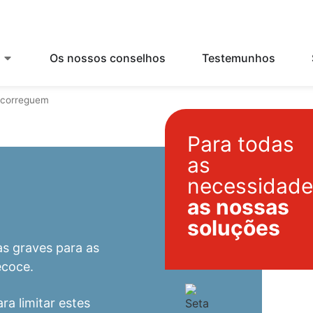
Os nossos conselhos
Testemunhos
escorreguem
Para todas
as
necessidad
s
as nossas
soluções
s graves para as
ecoce.
ra limitar estes