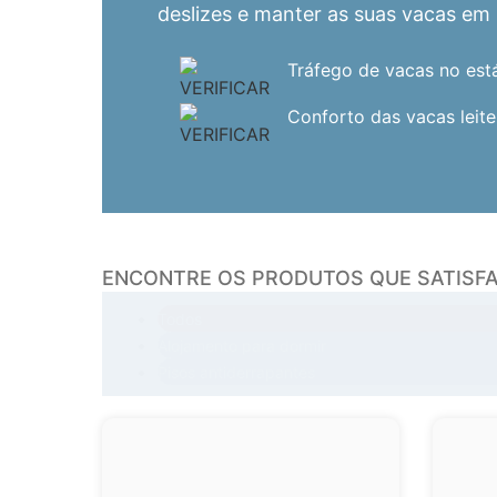
deslizes e manter as suas vacas em
Tráfego de vacas no est
Conforto das vacas leite
ENCONTRE OS PRODUTOS QUE SATISF
FILTRO DE PRODUTOS
Todos
Alojamento para dormir
Pisos antiderrapantes