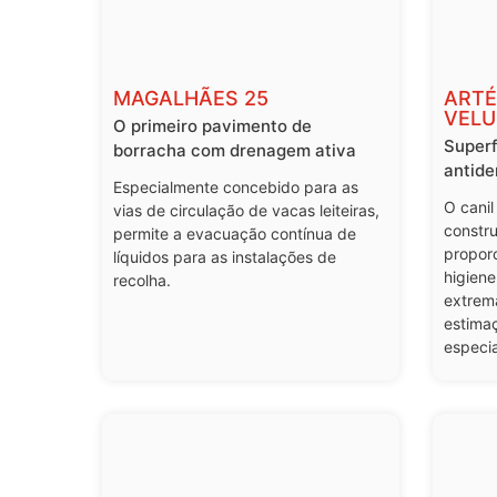
MAGALHÃES 25
ARTÉ
VEL
O primeiro pavimento de
Superfí
borracha com drenagem ativa
antide
Especialmente concebido para as
O canil
vias de circulação de vacas leiteiras,
constru
permite a evacuação contínua de
propor
líquidos para as instalações de
higien
recolha.
extrem
estima
especia